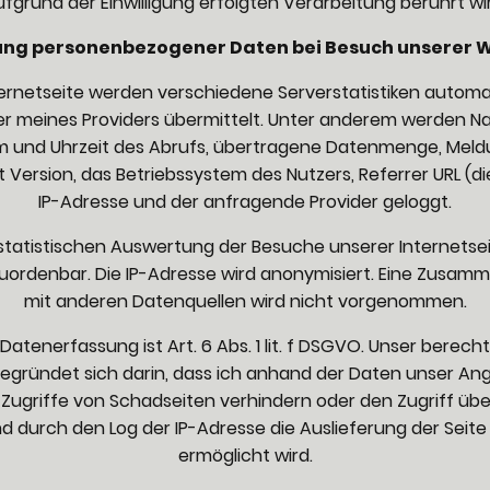
fgrund der Einwilligung erfolgten Verarbeitung berührt wi
ng personenbezogener Daten bei Besuch unserer 
ernetseite werden verschiedene Serverstatistiken automati
er meines Providers übermittelt. Unter anderem werden 
m und Uhrzeit des Abrufs, übertragene Datenmenge, Meld
 Version, das Betriebssystem des Nutzers, Referrer URL (di
IP-Adresse und der anfragende Provider geloggt.
statistischen Auswertung der Besuche unserer Internetseit
ordenbar. Die IP-Adresse wird anonymisiert. Eine Zusam
mit anderen Datenquellen wird nicht vorgenommen.
atenerfassung ist Art. 6 Abs. 1 lit. f DSGVO. Unser berecht
egründet sich darin, dass ich anhand der Daten unser Ang
. Zugriffe von Schadseiten verhindern oder den Zugriff ü
d durch den Log der IP-Adresse die Auslieferung der Seite
ermöglicht wird.